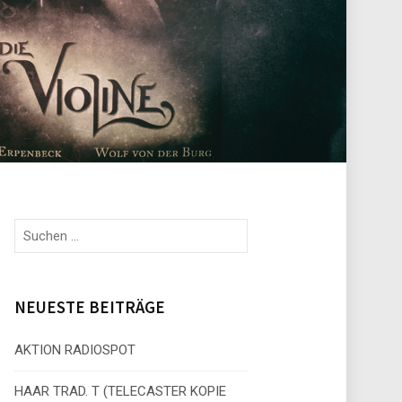
S
u
c
h
e
NEUESTE BEITRÄGE
n
n
AKTION RADIOSPOT
a
c
HAAR TRAD. T (TELECASTER KOPIE
h