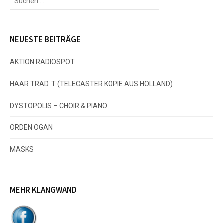
i
u
c
t
h
e
NEUESTE BEITRÄGE
r
n
n
AKTION RADIOSPOT
a
a
c
HAAR TRAD. T (TELECASTER KOPIE AUS HOLLAND)
h
g
:
DYSTOPOLIS – CHOIR & PIANO
s
ORDEN OGAN
n
MASKS
a
MEHR KLANGWAND
v
i